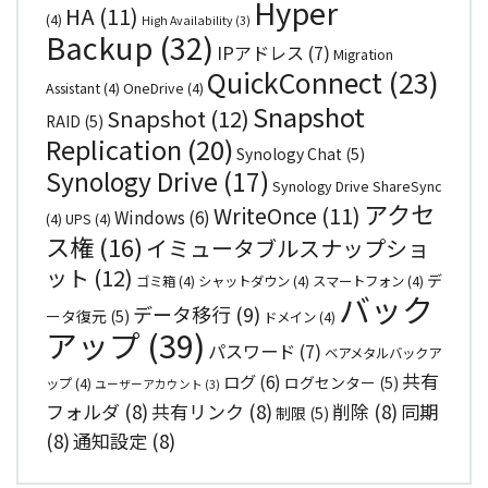
Hyper
HA
(11)
(4)
High Availability
(3)
Backup
(32)
IPアドレス
(7)
Migration
QuickConnect
(23)
Assistant
(4)
OneDrive
(4)
Snapshot
Snapshot
(12)
RAID
(5)
Replication
(20)
Synology Chat
(5)
Synology Drive
(17)
Synology Drive ShareSync
アクセ
WriteOnce
(11)
Windows
(6)
(4)
UPS
(4)
ス権
(16)
イミュータブルスナップショ
ット
(12)
デ
ゴミ箱
(4)
シャットダウン
(4)
スマートフォン
(4)
バック
データ移行
(9)
ータ復元
(5)
ドメイン
(4)
アップ
(39)
パスワード
(7)
ベアメタルバックア
共有
ログ
(6)
ログセンター
(5)
ップ
(4)
ユーザーアカウント
(3)
フォルダ
(8)
共有リンク
(8)
削除
(8)
同期
制限
(5)
(8)
通知設定
(8)