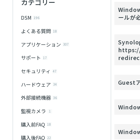
カテゴリー
Wind
ールが
DSM
196
よくある質問
18
Syn
アプリケーション
307
https:/
redire
サポート
17
セキュリティ
47
Gue
ハードウェア
34
外部接続機器
36
Wind
監視カメラ
1
購入前FAQ
18
Wind
購入後FAQ
22