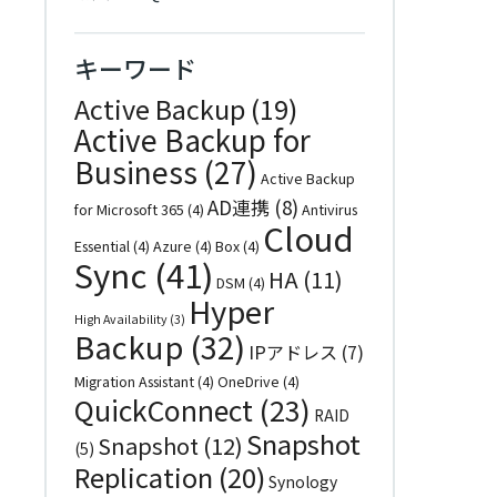
キーワード
Active Backup
(19)
Active Backup for
Business
(27)
Active Backup
AD連携
(8)
for Microsoft 365
(4)
Antivirus
Cloud
Essential
(4)
Azure
(4)
Box
(4)
Sync
(41)
HA
(11)
DSM
(4)
Hyper
High Availability
(3)
Backup
(32)
IPアドレス
(7)
Migration Assistant
(4)
OneDrive
(4)
QuickConnect
(23)
RAID
Snapshot
Snapshot
(12)
(5)
Replication
(20)
Synology