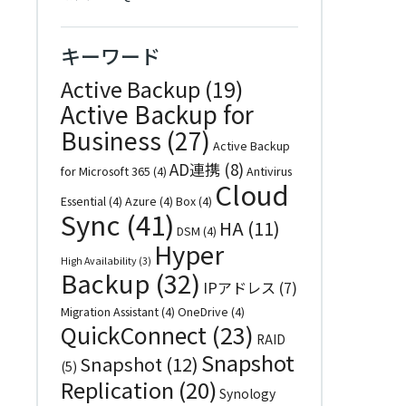
キーワード
Active Backup
(19)
Active Backup for
Business
(27)
Active Backup
AD連携
(8)
for Microsoft 365
(4)
Antivirus
Cloud
Essential
(4)
Azure
(4)
Box
(4)
Sync
(41)
HA
(11)
DSM
(4)
Hyper
High Availability
(3)
Backup
(32)
IPアドレス
(7)
Migration Assistant
(4)
OneDrive
(4)
QuickConnect
(23)
RAID
Snapshot
Snapshot
(12)
(5)
Replication
(20)
Synology