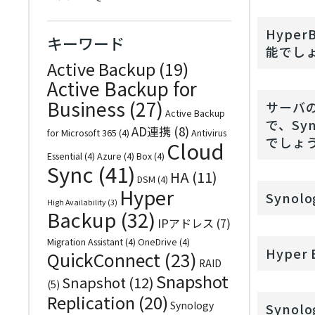
Hype
キーワード
能でし
Active Backup
(19)
Active Backup for
Business
(27)
サーバの
Active Backup
で、Sy
AD連携
(8)
for Microsoft 365
(4)
Antivirus
でしょ
Cloud
Essential
(4)
Azure
(4)
Box
(4)
Sync
(41)
HA
(11)
DSM
(4)
Hyper
Syno
High Availability
(3)
Backup
(32)
IPアドレス
(7)
Migration Assistant
(4)
OneDrive
(4)
Hype
QuickConnect
(23)
RAID
Snapshot
Snapshot
(12)
(5)
Replication
(20)
Synology
Synol