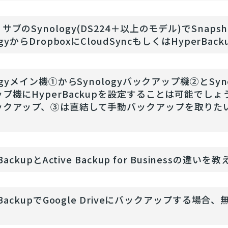
サブのSynology(DS224＋以上のモデル)でSnapsh
logyからDropboxにCloudSyncもしくはHyper
logyメイン機①からSynologyバックアップ機②とSyn
プ機にHyperBackupを設定することは可能でし
ックアップ、③は直結して手動バックアップを取りた
 BackupとActive Backup for Businessの違
r BackupでGoogle Driveにバックアップす
？