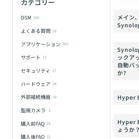
カテゴリー
メイン、
DSM
196
Syno
よくある質問
18
アプリケーション
307
Syno
ックアッ
サポート
17
自動バ
セキュリティ
47
か?
ハードウェア
34
Hyper
外部接続機器
36
監視カメラ
1
Hype
購入前FAQ
18
ょうか
購入後FAQ
22