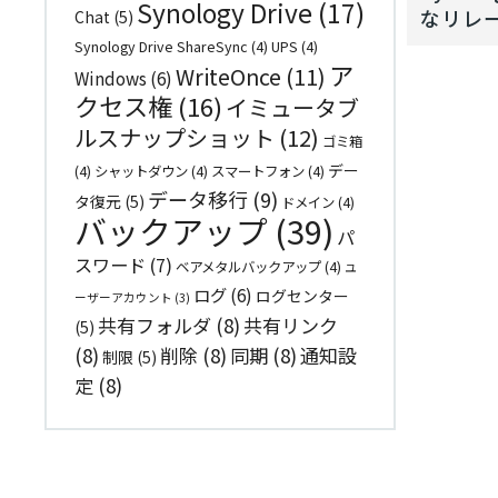
Synology Drive
(17)
なリレ
Chat
(5)
Synology Drive ShareSync
(4)
UPS
(4)
ア
WriteOnce
(11)
Windows
(6)
クセス権
(16)
イミュータブ
ルスナップショット
(12)
ゴミ箱
デー
(4)
シャットダウン
(4)
スマートフォン
(4)
データ移行
(9)
タ復元
(5)
ドメイン
(4)
バックアップ
(39)
パ
スワード
(7)
ベアメタルバックアップ
(4)
ユ
ログ
(6)
ログセンター
ーザーアカウント
(3)
共有フォルダ
(8)
共有リンク
(5)
(8)
削除
(8)
同期
(8)
通知設
制限
(5)
定
(8)