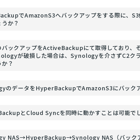
rBackupでAmazonS3へバックアップをする際
ょうか？
バックアップをActiveBackupにて取得しており、そ
nologyが破損した場合は、Synologyを介さず
うか？
logyのデータをHyperBackupでAmazonS3に
r BackupとCloud Syncを同時に動かすことは可能
ogy NAS→HyperBackup→Synology NAS