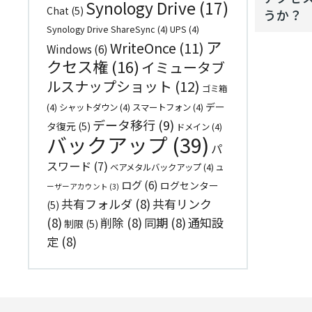
Synology Drive
(17)
Chat
(5)
うか？
Synology Drive ShareSync
(4)
UPS
(4)
ア
WriteOnce
(11)
Windows
(6)
クセス権
(16)
イミュータブ
ルスナップショット
(12)
ゴミ箱
デー
(4)
シャットダウン
(4)
スマートフォン
(4)
データ移行
(9)
タ復元
(5)
ドメイン
(4)
バックアップ
(39)
パ
スワード
(7)
ベアメタルバックアップ
(4)
ユ
ログ
(6)
ログセンター
ーザーアカウント
(3)
共有フォルダ
(8)
共有リンク
(5)
(8)
削除
(8)
同期
(8)
通知設
制限
(5)
定
(8)