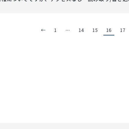
←
1
…
14
15
16
17