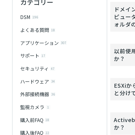
カテゴリー
ドメイン
ピュー
DSM
196
ォルダ
よくある質問
18
アプリケーション
307
以前使用
サポート
17
か？
セキュリティ
47
ハードウェア
34
ESX
と分けて
外部接続機器
36
監視カメラ
1
Activ
購入前FAQ
18
か？
購入後FAQ
22