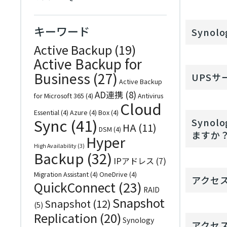
キーワード
Syno
Active Backup
(19)
Active Backup for
Business
(27)
UPSサ
Active Backup
AD連携
(8)
for Microsoft 365
(4)
Antivirus
Cloud
Essential
(4)
Azure
(4)
Box
(4)
Sync
(41)
Syno
HA
(11)
DSM
(4)
ますか
Hyper
High Availability
(3)
Backup
(32)
IPアドレス
(7)
Migration Assistant
(4)
OneDrive
(4)
アクセ
QuickConnect
(23)
RAID
Snapshot
Snapshot
(12)
(5)
Replication
(20)
Synology
アクセ