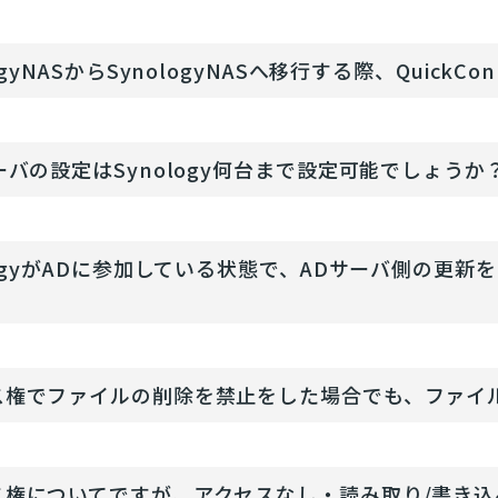
logyNASからSynologyNASへ移行する際、Quick
ーバの設定はSynology何台まで設定可能でしょうか
logyがADに参加している状態で、ADサーバ側の更新を
？
ス権でファイルの削除を禁止をした場合でも、ファイ
ス権についてですが、アクセスなし・読み取り/書き