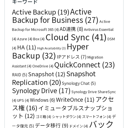
キーワード
Active
Active Backup
(19)
Backup for Business
(27)
Active
AD連携
(8)
Backup for Microsoft 365
(4)
Antivirus Essential
Cloud Sync
(41)
(4)
Azure
(4)
Box
(4)
DSM
Hyper
HA
(11)
(4)
High Availability
(3)
Backup
(32)
IPアドレス
(7)
Migration
QuickConnect
(23)
Assistant
(4)
OneDrive
(4)
Snapshot
Snapshot
(12)
RAID
(5)
Replication
(20)
Synology Chat
(5)
Synology Drive
(17)
Synology Drive ShareSync
アクセ
WriteOnce
(11)
Windows
(6)
(4)
UPS
(4)
ス権
(16)
イミュータブルスナップショ
ット
(12)
デ
ゴミ箱
(4)
シャットダウン
(4)
スマートフォン
(4)
バック
データ移行
(9)
ータ復元
(5)
ドメイン
(4)