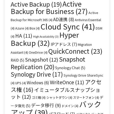
Active
Active Backup
(19)
Backup for Business
(27)
Active
AD連携
(8)
Backup for Microsoft 365
(4)
Antivirus Essential
Cloud Sync
(41)
(4)
Azure
(4)
Box
(4)
DSM
Hyper
HA
(11)
(4)
High Availability
(3)
Backup
(32)
IPアドレス
(7)
Migration
QuickConnect
(23)
Assistant
(4)
OneDrive
(4)
Snapshot
Snapshot
(12)
RAID
(5)
Replication
(20)
Synology Chat
(5)
Synology Drive
(17)
Synology Drive ShareSync
アクセ
WriteOnce
(11)
Windows
(6)
(4)
UPS
(4)
ス権
(16)
イミュータブルスナップショ
ット
(12)
デ
ゴミ箱
(4)
シャットダウン
(4)
スマートフォン
(4)
バック
データ移行
(9)
ータ復元
(5)
ドメイン
(4)
アップ
(39)
パスワード
(7)