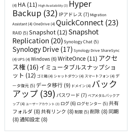
Hyper
HA
(11)
(4)
High Availability
(3)
Backup
(32)
IPアドレス
(7)
Migration
QuickConnect
(23)
Assistant
(4)
OneDrive
(4)
Snapshot
Snapshot
(12)
RAID
(5)
Replication
(20)
Synology Chat
(5)
Synology Drive
(17)
Synology Drive ShareSync
アクセ
WriteOnce
(11)
Windows
(6)
(4)
UPS
(4)
ス権
(16)
イミュータブルスナップショ
ット
(12)
デ
ゴミ箱
(4)
シャットダウン
(4)
スマートフォン
(4)
バック
データ移行
(9)
ータ復元
(5)
ドメイン
(4)
アップ
(39)
パスワード
(7)
ベアメタルバックア
共有
ログ
(6)
ログセンター
(5)
ップ
(4)
ユーザーアカウント
(3)
フォルダ
(8)
共有リンク
(8)
削除
(8)
同期
制限
(5)
(8)
通知設定
(8)