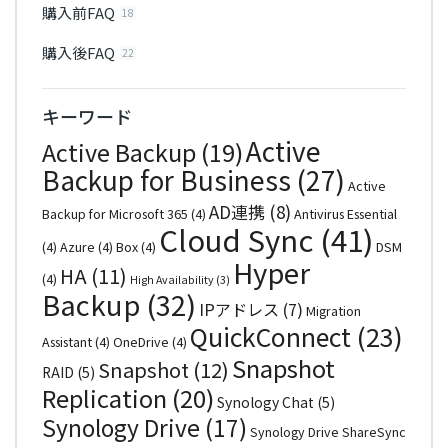
購入前FAQ
18
購入後FAQ
22
キーワード
Active
Active Backup
(19)
Backup for Business
(27)
Active
AD連携
(8)
Backup for Microsoft 365
(4)
Antivirus Essential
Cloud Sync
(41)
(4)
Azure
(4)
Box
(4)
DSM
Hyper
HA
(11)
(4)
High Availability
(3)
Backup
(32)
IPアドレス
(7)
Migration
QuickConnect
(23)
Assistant
(4)
OneDrive
(4)
Snapshot
Snapshot
(12)
RAID
(5)
Replication
(20)
Synology Chat
(5)
Synology Drive
(17)
Synology Drive ShareSync