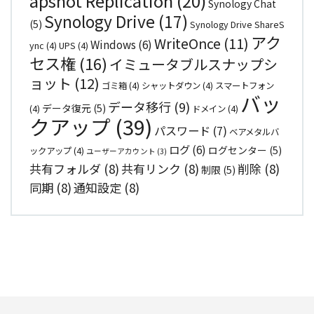
apshot Replication
(20)
Synology Chat
Synology Drive
(17)
(5)
Synology Drive ShareS
アク
WriteOnce
(11)
Windows
(6)
ync
(4)
UPS
(4)
セス権
(16)
イミュータブルスナップシ
ョット
(12)
ゴミ箱
(4)
シャットダウン
(4)
スマートフォン
バッ
データ移行
(9)
データ復元
(5)
(4)
ドメイン
(4)
クアップ
(39)
パスワード
(7)
ベアメタルバ
ログ
(6)
ログセンター
(5)
ックアップ
(4)
ユーザーアカウント
(3)
共有フォルダ
(8)
共有リンク
(8)
削除
(8)
制限
(5)
同期
(8)
通知設定
(8)