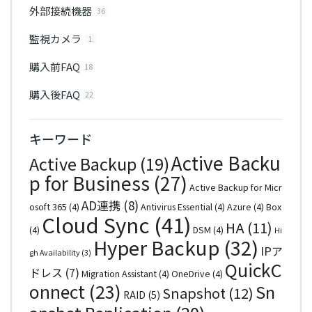
外部接続機器
36
監視カメラ
1
購入前FAQ
18
購入後FAQ
22
キーワード
Active Backu
Active Backup
(19)
p for Business
(27)
Active Backup for Micr
AD連携
(8)
osoft 365
(4)
Antivirus Essential
(4)
Azure
(4)
Box
Cloud Sync
(41)
HA
(11)
(4)
DSM
(4)
Hi
Hyper Backup
(32)
IPア
gh Availability
(3)
QuickC
ドレス
(7)
Migration Assistant
(4)
OneDrive
(4)
onnect
(23)
Sn
Snapshot
(12)
RAID
(5)