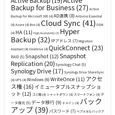
Active
Active Backup
(19)
Backup for Business
(27)
Active
AD連携
(8)
Backup for Microsoft 365
(4)
Antivirus Essential
Cloud Sync
(41)
(4)
Azure
(4)
Box
(4)
DSM
Hyper
HA
(11)
(4)
High Availability
(3)
Backup
(32)
IPアドレス
(7)
Migration
QuickConnect
(23)
Assistant
(4)
OneDrive
(4)
Snapshot
Snapshot
(12)
RAID
(5)
Replication
(20)
Synology Chat
(5)
Synology Drive
(17)
Synology Drive ShareSync
アクセ
WriteOnce
(11)
Windows
(6)
(4)
UPS
(4)
ス権
(16)
イミュータブルスナップショ
ット
(12)
デ
ゴミ箱
(4)
シャットダウン
(4)
スマートフォン
(4)
バック
データ移行
(9)
ータ復元
(5)
ドメイン
(4)
アップ
(39)
パスワード
(7)
ベアメタルバックア