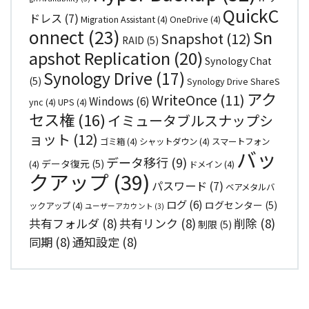
QuickC
ドレス
(7)
Migration Assistant
(4)
OneDrive
(4)
onnect
(23)
Sn
Snapshot
(12)
RAID
(5)
apshot Replication
(20)
Synology Chat
Synology Drive
(17)
(5)
Synology Drive ShareS
アク
WriteOnce
(11)
Windows
(6)
ync
(4)
UPS
(4)
セス権
(16)
イミュータブルスナップシ
ョット
(12)
ゴミ箱
(4)
シャットダウン
(4)
スマートフォン
バッ
データ移行
(9)
データ復元
(5)
(4)
ドメイン
(4)
クアップ
(39)
パスワード
(7)
ベアメタルバ
ログ
(6)
ログセンター
(5)
ックアップ
(4)
ユーザーアカウント
(3)
共有フォルダ
(8)
共有リンク
(8)
削除
(8)
制限
(5)
同期
(8)
通知設定
(8)