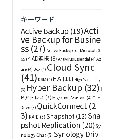
キーワード
Acti
Active Backup
(19)
ve Backup for Busine
ss
(27)
Active Backup for Microsoft 3
AD連携
(8)
65
(4)
Antivirus Essential
(4)
Az
Cloud Sync
ure
(4)
Box
(4)
(41)
HA
(11)
DSM
(4)
High Availability
Hyper Backup
(32)
I
(3)
Pアドレス
(7)
Migration Assistant
(4)
One
QuickConnect
(2
Drive
(4)
3)
Sna
Snapshot
(12)
RAID
(5)
pshot Replication
(20)
Sy
Synology Driv
nology Chat
(5)