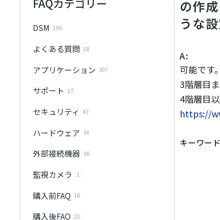
FAQカテゴリー
の作成
うな設
DSM
196
よくある質問
18
A:
可能です。
アプリケーション
307
3階層目
サポート
17
4階層目
セキュリティ
https://w
47
ハードウェア
34
キーワー
外部接続機器
36
監視カメラ
1
購入前FAQ
18
購入後FAQ
22