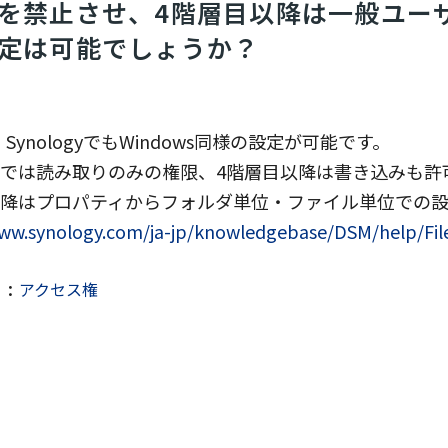
を禁止させ、4階層目以降は一般ユー
定は可能でしょうか？
SynologyでもWindows同様の設定が可能です。
までは読み取りのみの権限、4階層目以降は書き込みも許
以降はプロパティからフォルダ単位・ファイル単位での
ww.synology.com/ja-jp/knowledgebase/DSM/help/File
アクセス権
ド：