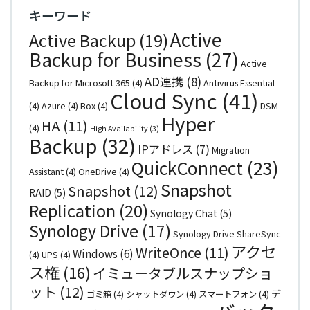
キーワード
Active
Active Backup
(19)
Backup for Business
(27)
Active
AD連携
(8)
Backup for Microsoft 365
(4)
Antivirus Essential
Cloud Sync
(41)
(4)
Azure
(4)
Box
(4)
DSM
Hyper
HA
(11)
(4)
High Availability
(3)
Backup
(32)
IPアドレス
(7)
Migration
QuickConnect
(23)
Assistant
(4)
OneDrive
(4)
Snapshot
Snapshot
(12)
RAID
(5)
Replication
(20)
Synology Chat
(5)
Synology Drive
(17)
Synology Drive ShareSync
アクセ
WriteOnce
(11)
Windows
(6)
(4)
UPS
(4)
ス権
(16)
イミュータブルスナップショ
ット
(12)
デ
ゴミ箱
(4)
シャットダウン
(4)
スマートフォン
(4)